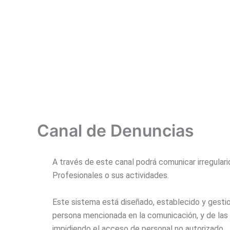
Ir
al
contenido
Canal de Denuncias
A través de este canal podrá comunicar irregula
Profesionales o sus actividades.
Este sistema está diseñado, establecido y gestion
persona mencionada en la comunicación, y de las 
impidiendo el acceso de personal no autorizado.