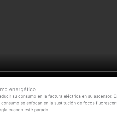
sumo energético
ucir su consumo en la factura eléctrica en su ascensor. 
consumo se enfocan en la sustitución de focos fluorescent
rgía cuando esté parado.