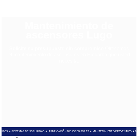
Mantenimiento de
ascensores Lugo
Solicite su presupuesto sin compromiso
Ofrecemos
el mantenimiento de ascensores en Embarba que usted
necesita.
EQUIPOS ✦ SISTEMAS DE SEGURIDAD ✦
FABRICACIÓN DE ASCENSORES ✦ MANTENIMIENTO PREVENTIVO ✦