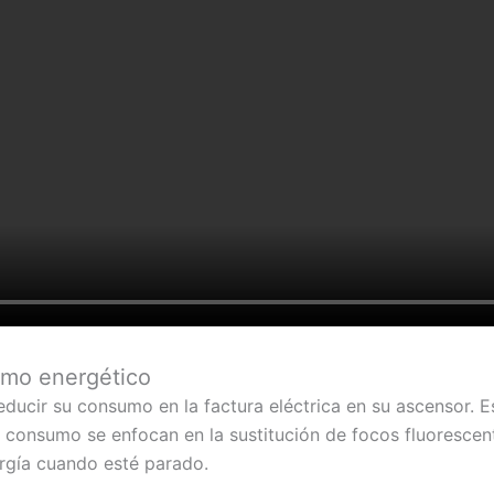
sumo energético
ucir su consumo en la factura eléctrica en su ascensor. 
consumo se enfocan en la sustitución de focos fluorescent
rgía cuando esté parado.