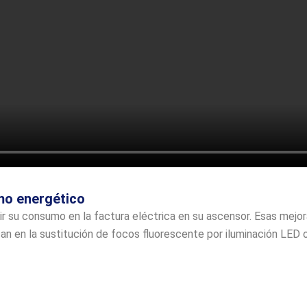
umo energético
 su consumo en la factura eléctrica en su ascensor. Esas mejo
 en la sustitución de focos fluorescente por iluminación LED o 