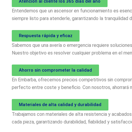
Atención al cliente los 365 días del año
Entendemos que un ascensor en funcionamiento es esencial
siempre listo para atenderle, garantizando la tranquilida
Respuesta rápida y eficaz
Sabemos que una avería o emergencia requiere soluciones r
Nuestro objetivo es resolver cualquier problema en el men
Ahorro sin comprometer la calidad
En Embarba, ofrecemos precios competitivos sin compromet
perfecto entre coste y beneficio. Con nosotros, ahorrará 
Materiales de alta calidad y durabilidad
Trabajamos con materiales de alta resistencia y acabados 
cada pieza, garantizando durabilidad, fiabilidad y satisfacci