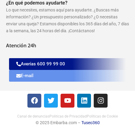
¿En qué podemos ayudarte?
Lo que necesites, estamos aquí para ayudarte. ¿Buscas más
información? ¿Un presupuesto personalizado? ¿O necesitas
enviar una queja? Estamos disponibles los 365 días del año, 7 días
a la semana, las 24 horas del día. ¡Contáctanos!
Atención 24h
Averías 600 99 99 00
E-mail
F
T
Y
L
I
a
w
o
i
n
c
i
u
n
s
e
t
t
k
t
Canal de denuncias
Politicas de Privacidad
Políticas de Cookie
b
© 2025 Embarba.com –
t
u
Tuseo360
e
a
o
e
b
d
g