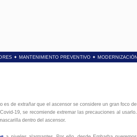
NSORES ✦ MANTENIMIENTO PREVENTIVO ✦ MODERNIZACI
no es de extrañar que el ascensor se considere un gran foco de
ovid-19, se recomiende extremar las precauciones al usarlo.
mascarilla dentro del ascensor.
os
a niveles alarmantes. Por ello, desde Embarba queremos