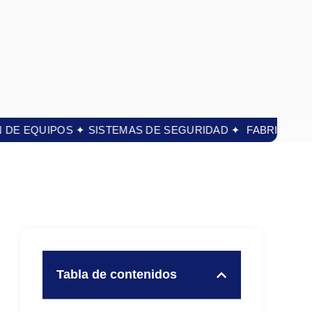
ÓN DE EQUIPOS ✦ SISTEMAS DE SEGURIDAD ✦
FABRICA
Tabla de contenidos