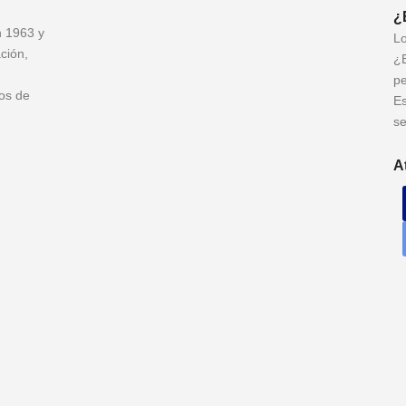
¿
n 1963 y
Lo
ción,
¿B
pe
os de
Es
se
A